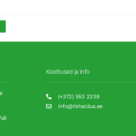
Koolitused ja info
te
(+372) 553 2238
info@tkhaldus.ee
ali