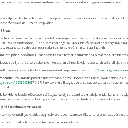
 töötaja nõustamine terviseedenduse osas nii personaalsel kui organisatsiooni tasandil
misel väljastab töötervishoiuarst tööandjale otsuse töötaja sobivuse kohta tervisekontrolli 
kohta tõendava dokumendi väljavõtte.
aväärtus
d tervisehäireid ja haigusi, ennetada kutsehaigestumist. Samuti välistada mittesobiva tervi
liikluses; tootmistöödel, kus on kemikaalidega kokkupuude või teravate osadega lõike-tork
kust seisundist ja vajadusel suunatakse perearstile või eriarstile uuringutele.
dud info põhjal on võimalik edendada töötaja tervist ja funktsionaalset võimekust sihipärase
lastuse abil ja ka läbi tervisekontrolli otsuse on võimalik kujundada tervisesõbralik ja oh
oll
tuleb korraldada töötaja tööleasumisest nelja kuu jooksul
(
https://www.riigiteataja.ee
kontroll
tuleb läbi viia pärast esmast tervisekontrolli töötervishoiuarsti poolt näidatud ajal
1
taja.ee/akt/130062023087
§13
) Tervisekontrolli sageduse üle otsustab töötervishoiuarst, 
ldusest.
e kõikidel erialadel töötavatele töötajatele, välja arvatud tuukritele ja lenduritele, lennus
koormusest ja töölaadist. Uuringute maht määratakse ära töötervishoiuarsti otsusega.
 ja töötervishoiuarsti otsus:
tervisekontrolli jaoks kuluv aeg meie keskuses keskmiselt üks tund, alates vastuvõtule bro
tervisekontrolli otsus teha kohe pärast tervisekontrolli.