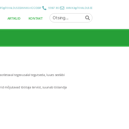
NFO@TKHALDUS.EE
ANNIKA KÜÜDORF
55 697 363
ANNIKA@TKHALDUS.EE
ARTIKLID
KONTAKT
aotletaval tegevusalal tegutseda, luues seeläbi
urid mõjutavad töötaja tervist, suunab tööandja