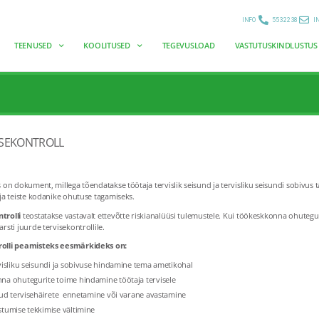
INFO
553 2238
I
TEENUSED
KOOLITUSED
TEGEVUSLOAD
VASTUTUSKINDLUSTUS
ISEKONTROLL
s on dokument, millega tõendatakse töötaja tervislik seisund ja tervisliku seisundi sobivus t
 ja teiste kodanike ohutuse tagamiseks.
ntrolli
teostatakse vastavalt ettevõtte riskianalüüsi tulemustele. Kui töökeskkonna ohuteg
rsti juurde tervisekontrollile.
rolli peamisteks eesmärkideks on:
visliku seisundi ja sobivuse hindamine tema ametikohal
na ohutegurite toime hindamine töötaja tervisele
itud tervisehäirete ennetamine või varane avastamine
stumise tekkimise vältimine