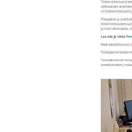
Töötervishoiuarst tee
delikaatsete andmeten
nii töötervishoiuarst j
Pikaajalise ja usaldu
töötervishoiuteenust 
ja neid vähendada, mi
Lae alla ja täida
Ter
Meie ettevõtte soov o
Töötajate tervisekont
Tervisekontrolli hin
ametikohtadel ( riski