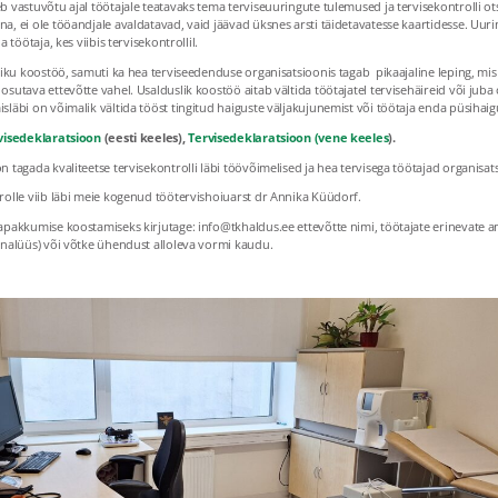
b vastuvõtu ajal töötajale teatavaks tema terviseuuringute tulemused ja tervisekontrolli o
a, ei ole tööandjale avaldatavad, vaid jäävad üksnes arsti täidetavatesse kaartidesse. Uurin
a töötaja, kes viibis tervisekontrollil.
sliku koostöö, samuti ka hea terviseedenduse organisatsioonis tagab pikaajaline leping, mis
osutava ettevõtte vahel. Usalduslik koostöö aitab vältida töötajatel tervisehäireid või jub
släbi on võimalik vältida tööst tingitud haiguste väljakujunemist või töötaja enda püsihai
visedeklaratsioon
(eesti keeles),
Tervisedeklaratsioon (vene keeles
).
n tagada kvaliteetse tervisekontrolli läbi töövõimelised ja hea tervisega töötajad organisat
rolle viib läbi meie kogenud töötervishoiuarst dr Annika Küüdorf.
napakkumise koostamiseks kirjutage: info@tkhaldus.ee ettevõtte nimi, töötajate erinevate
analüüs) või võtke ühendust alloleva vormi kaudu.