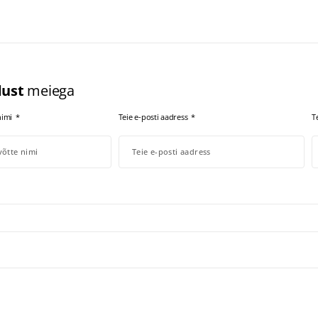
ust
meiega
 nimi
Teie e-posti aadress
T