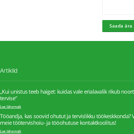
Saada ära
Artiklid
„Kui unistus teeb haiget: kuidas vale erialavalik rikub noor
tervise“
Loe lähemalt
Tööandja, kas soovid ohutut ja tervislikku töökeskkonda? V
meie töötervishoiu- ja tööohutuse kontaktkoolitus!
Loe lähemalt