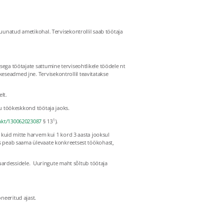
suunatud ametikohal. Tervisekontrollil saab töötaja
sega töötajate sattumine terviseohtlikele töödele nt
eseadmed jne. Tervisekontrollil teavitatakse
lt.
utu töökeskkond töötaja jaoks.
1
/akt/130062023087
§ 13
).
, kuid mitte harvem kui 1 kord 3 aasta jooksul
kes peab saama ülevaate konkreetsest töökohast,
tjuardessidele. Uuringute maht sõltub töötaja
neeritud ajast.