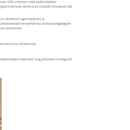
tsuse. Kõik andmed, mida saab käsitleda
gute tulemuse lehele ja ka otsusele kirjutavad alla
 on sõlmitud organisatsiooni ja
a olemasolevaid tervisehäireid avastada õigeaegselt
guse süvenemist.
sioonis kui ka ühiskonnas.
 ametikohtade nimetused ning põhilised ohutegurid