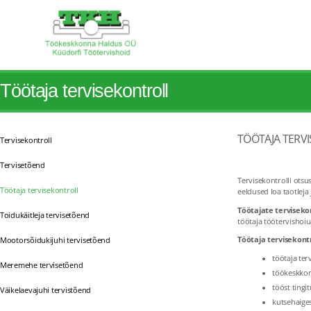
Töötaja tervisekontroll
TÖÖTAJA TERV
Tervisekontroll
Tervisetõend
Tervisekontrolli otsu
Töötaja tervisekontroll
eeldused loa taotleja
Töötajate terviseko
Toidukäitleja tervisetõend
töötaja töötervishoiua
Töötaja tervisekont
Mootorsõidukijuhi tervisetõend
töötaja ter
Meremehe tervisetõend
töökeskkon
tööst ting
Väikelaevajuhi tervistõend
kutsehaige