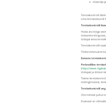
tööandja ja
Tervisekontrolli läbi
oma terviseseisundi 
Tervisekontrolli lis
Hoida ära tööga seotu
töötamine kõrgustes, 
töötajat tema tervisli
Tervisekontrollil saa
Töötervishoiuarsti kü
Esmane tervisekontr
Perioodiline tervise
(
https://www.riigitea
töötajast ja töökorra
Teeme tervisekontroll
töötingimustest, töö
Tervisekontrolli aeg
Ühe inimese puhul on 
Enamasti on võimalik 