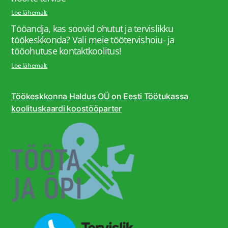
Loe lähemalt
Tööandja, kas soovid ohutut ja tervislikku
töökeskkonda? Vali meie töötervishoiu- ja
tööohutuse kontaktkoolitus!
Loe lähemalt
Töökeskkonna Haldus OÜ on Eesti Töötukassa
koolituskaardi koostööparter