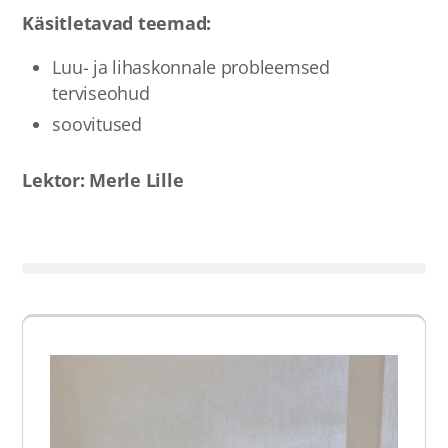
Käsitletavad teemad:
Luu- ja lihaskonnale probleemsed
terviseohud
soovitused
Lektor: Merle Lille