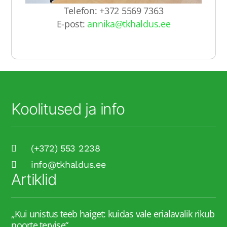
Telefon: +372 5569 7363
E-post:
annika@tkhaldus.ee
Koolitused ja info
(+372) 553 2238
info@tkhaldus.ee
Artiklid
„Kui unistus teeb haiget: kuidas vale erialavalik rikub
noorte tervise“