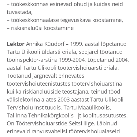
– töökeskkonnas esinevad ohud ja kuidas neid
tuvastada,
– töökeskkonnaalase tegevuskava koostamine,
– riskianalüüsi koostamine
Lektor
Annika Küüdorf – 1999. aastal lõpetanud
Tartu Ülikooli üldarsti eriala, seejärel töötanud
tööinspektor-arstina 1999-2004. Lõpetanud 2004.
aastal Tartu Ülikooli töötervishoiuarsti eriala.
Töötanud järgnevalt erinevates
töötervishoiuteenistustes töötervishoiuarstina
kui ka riskianalüüside teostajana, teinud tööd
välislektorina alates 2003 aastast Tartu Ülikooli
Tervishoiu Instituudis, Tartu Maaülikoolis,
Tallinna Tehnikakõrgkoolis, jt koolitusasutustes.
On Töötervishoiuarstide Seltsi liige. Läbinud
erinevaid rahvusvahelisi töötervishoiualaseid