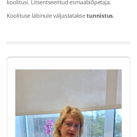
koolitusi. Litsentseeritud esmaabiõpetaja.
Koolituse läbinule väljastatakse
tunnistus
.