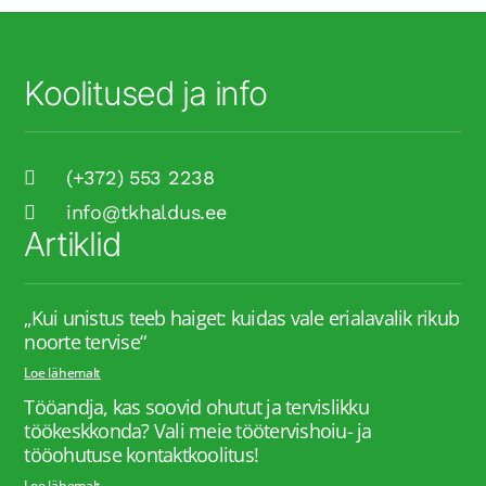
Koolitused ja info
(+372) 553 2238
info@tkhaldus.ee
Artiklid
„Kui unistus teeb haiget: kuidas vale erialavalik rikub
noorte tervise“
Loe lähemalt
Tööandja, kas soovid ohutut ja tervislikku
töökeskkonda? Vali meie töötervishoiu- ja
tööohutuse kontaktkoolitus!
Loe lähemalt