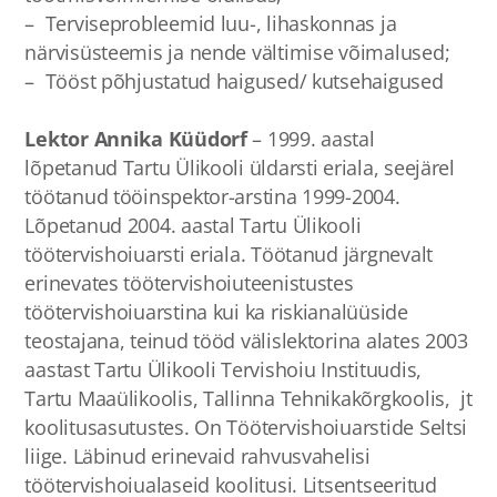
– Terviseprobleemid luu-, lihaskonnas ja
närvisüsteemis ja nende vältimise võimalused;
– Tööst põhjustatud haigused/ kutsehaigused
Lektor Annika Küüdorf
– 1999. aastal
lõpetanud Tartu Ülikooli üldarsti eriala, seejärel
töötanud tööinspektor-arstina 1999-2004.
Lõpetanud 2004. aastal Tartu Ülikooli
töötervishoiuarsti eriala. Töötanud järgnevalt
erinevates töötervishoiuteenistustes
töötervishoiuarstina kui ka riskianalüüside
teostajana, teinud tööd välislektorina alates 2003
aastast Tartu Ülikooli Tervishoiu Instituudis,
Tartu Maaülikoolis, Tallinna Tehnikakõrgkoolis, jt
koolitusasutustes. On Töötervishoiuarstide Seltsi
liige. Läbinud erinevaid rahvusvahelisi
töötervishoiualaseid koolitusi. Litsentseeritud