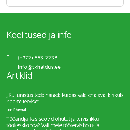
Koolitused ja info
(+372) 553 2238
info@tkhaldus.ee
Artiklid
„Kui unistus teeb haiget: kuidas vale erialavalik rikub
noorte tervise“
Loe lähemalt
Tööandja, kas soovid ohutut ja tervislikku
töökeskkonda? Vali meie töötervishoiu- ja