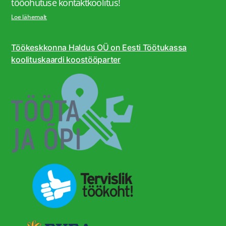
tööohutuse kontaktkoolitus!
Loe lähemalt
Töökeskkonna Haldus OÜ on Eesti Töötukassa
koolituskaardi koostööparter