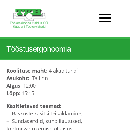
Tööstusergonoomia
Koolituse maht:
4 akad tundi
Asukoht:
Tallinn
Algus:
12:00
Lõpp:
15:15
Käsitletavad teemad:
– Raskuste käsitsi teisaldamine;
– Sundasendid, sundliigutused,
tootmisvõimlemise olulisus;