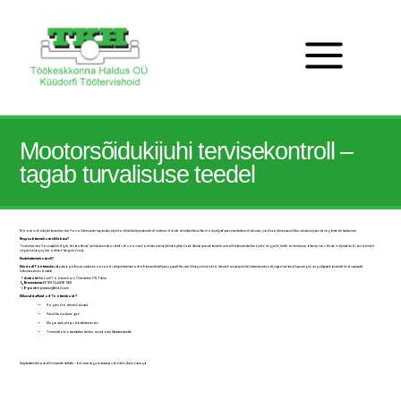
Mootorsõidukijuhi tervisekontroll –
tagab turvalisuse teedel
Mootorsõidukijuhi tervisekontroll on oluline samm tagamaks, et juht on füüsiliselt ja vaimselt võimeline sõidukit ohutult juhtima. See ei ole pelgalt seadusest tulenev kohustus, vaid ka oluline panus liiklusohutusse ja enda ning teiste elu kaitsmisse.
Kes peab tervisekontrolli läbima?
Tervisekontroll on vajalik kõigile, kes taotlevad juhiluba esmakordselt või soovivad olemasolevat juhiluba pikendada. Samuti peavad tervisekontrolli läbima kutselised juhid ning juhid, kellel on terviseprobleeme, mis võivad mõjutada sõiduvõimet (nt
nägemise langus, kroonilised haigused vms).
Kus teha tervisekontroll?
Küüdorfi Töötervishoid
pakub professionaalset mootorsõidukijuhi tervisekontrolli teenust kiirelt ja mugavalt. Kontrolli käigus hindab töötervishoiuarst juhi üldist terviseseisundit, vajadusel teeb lisauuringud ning väljastab tervisetõendi vastavalt
liiklusseaduse nõuetele.
Asukoht:
Küüdorfi Töötervishoid, Õismäe tee 179, Tallinn
Broneerimine:
661 6812 ja 5693 1828
E-post:
registratuur@tkhaldus.ee
Miks valida Küüdorfi Töötervishoid?
Kogenud töötervishoiuarst
Paindlikud ja kiired ajad
Mugav asukoht ja sõbralik teenindus
Tervisetõend edastatakse elektroonselt otse Maanteeametile
Ära jäta tervisekontrolli viimasele hetkele – broneeri aeg juba täna ja sõida kindla südamega!