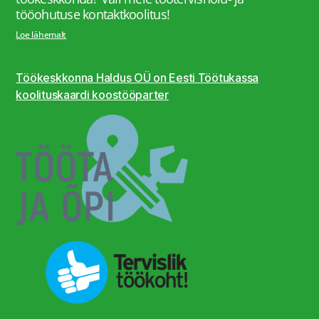
tööohutuse kontaktkoolitus!
Loe lähemalt
Töökeskkonna Haldus OÜ on Eesti Töötukassa
koolituskaardi koostööparter