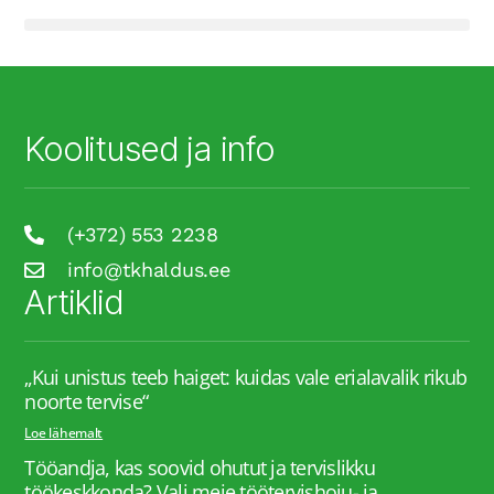
Koolitused ja info
(+372) 553 2238
info@tkhaldus.ee
Artiklid
„Kui unistus teeb haiget: kuidas vale erialavalik rikub
noorte tervise“
Loe lähemalt
Tööandja, kas soovid ohutut ja tervislikku
töökeskkonda? Vali meie töötervishoiu- ja